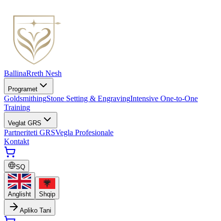
Ballina
Rreth Nesh
Programet
Goldsmithing
Stone Setting & Engraving
Intensive One-to-One
Training
Veglat GRS
Partneriteti GRS
Vegla Profesionale
Kontakt
SQ
Anglisht
Shqip
Apliko Tani