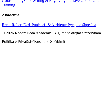
Goldsmithing
Stone Setting & Engraving
Intensive One-to-One
Training
Akademia
Rreth Robert Deda
Punëtoria & Ambientet
Pyetjet e Shpeshta
© 2026 Robert Deda Academy. Të gjitha të drejtat e rezervuara.
Politika e Privatësisë
Kushtet e Shërbimit