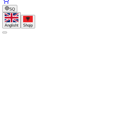
SQ
Anglisht
Shqip