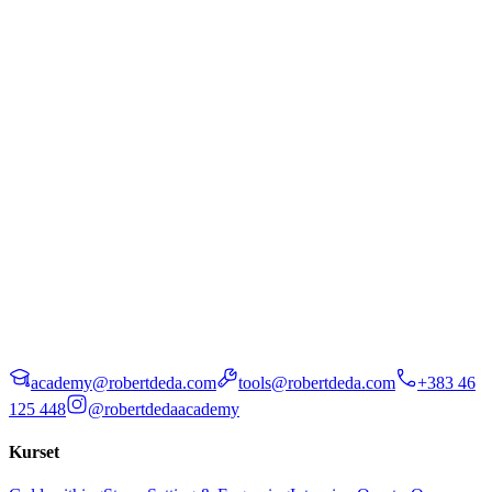
academy@robertdeda.com
tools@robertdeda.com
+383 46
125 448
@robertdedaacademy
Kurset